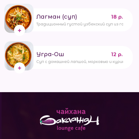
Лагман (суп)
18 р.
Традиционный густой узбекский суп из говядины
Угра-Ош
12 р.
Cуп с домашней лапшой, морковью и куриной гру