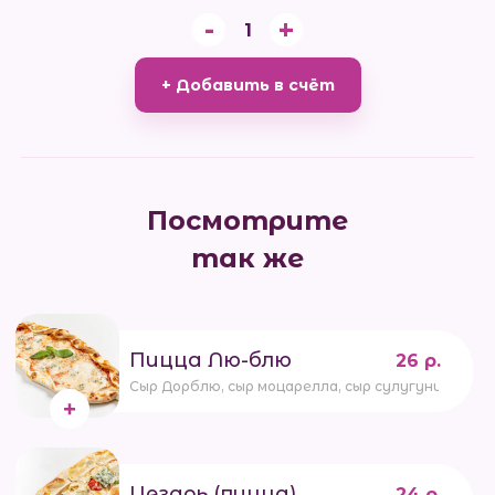
-
+
1
+ Добавить в счёт
Посмотрите
так же
Пицца Лю-блю
26 р.
Сыр Дорблю, сыр моцарелла, сыр сулугуни, соус
Цезарь (пицца)
24 р.