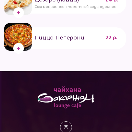
Сыр моцарелла, томатный соус, куриное филе,
Пицца Пеперони
22 р.