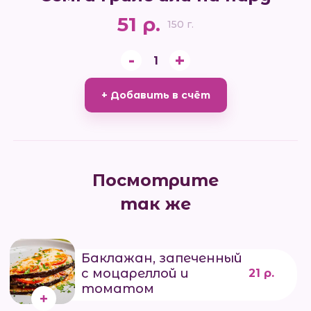
51 р.
150 г.
-
+
1
+ Добавить в счёт
Посмотрите
так же
Баклажан, запеченный
с моцареллой и
21 р.
томатом