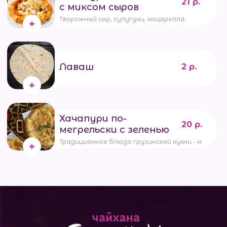
21 р.
с миксом сыров
Творожный сыр, сулугуни, моцарелла,
Лаваш
2 р.
Хачапури по-
20 р.
мегрельски с зеленью
Традиционное блюдо грузинской кухни - мучная л