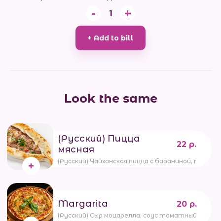
-
+
1
+ Add to bill
Look the same
(Русский) Пицца
22 р.
мясная
(Русский) Чайханская пицца с бараниной, телят
Margarita
20 р.
(Русский) Сыр моцарелла, соус томатный, песто