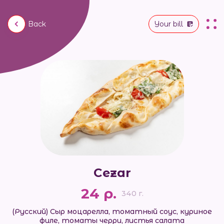
Back
Your bill
Cezar
24 р.
340 г.
(Русский) Сыр моцарелла, томатный соус, куриное
филе, томаты черри, листья салата