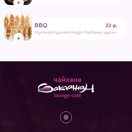
BBQ
22 р.
(Русский) Куриное бедро барбекю, цукини, сладк